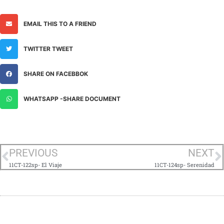
EMAIL THIS TO A FRIEND
TWITTER TWEET
SHARE ON FACEBBOK
WHATSAPP -SHARE DOCUMENT
PREVIOUS
NEXT
11CT-122sp- El Viaje
11CT-124sp- Serenidad