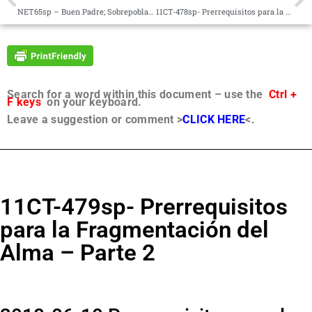
NET65sp – Buen Padre; Sobrepoblación; Nueva Energía
11CT-478sp- Prerrequisitos para la Fragmentación del Alma – Parte 1
Search for a word within this document – use the
Ctrl +
F keys
on your keyboard.
Leave a suggestion or comment >
CLICK HERE
<.
11CT-479sp- Prerrequisitos
para la Fragmentación del
Alma – Parte 2