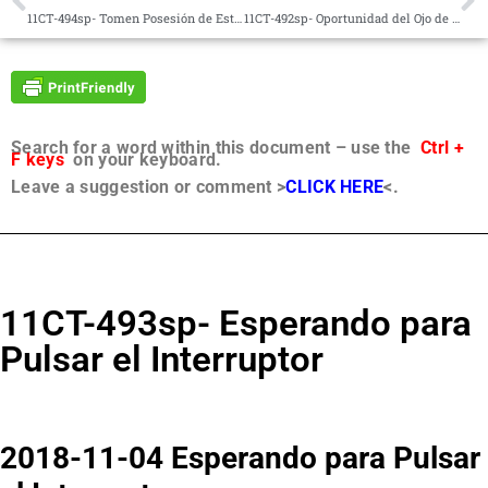
11CT-494sp- Tomen Posesión de Estos Poderes
11CT-492sp- Oportunidad del Ojo de la Aguja
Search for a word within this document – use the
Ctrl +
F keys
on your keyboard.
Leave a suggestion or comment >
CLICK HERE
<.
11CT-493sp- Esperando para
Pulsar el Interruptor
2018-11-04 Esperando para Pulsar