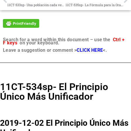
11CT-533sp- Una población cada vez más consciente
11CT-535sp- La Fórmula para la Oración Eficaz; Partes 1-2
Search for a word within this document – use the
Ctrl +
F keys
on your keyboard.
Leave a suggestion or comment >
CLICK HERE
<.
11CT-534sp- El Principio
Único Más Unificador
2019-12-02 El Principio Único Más