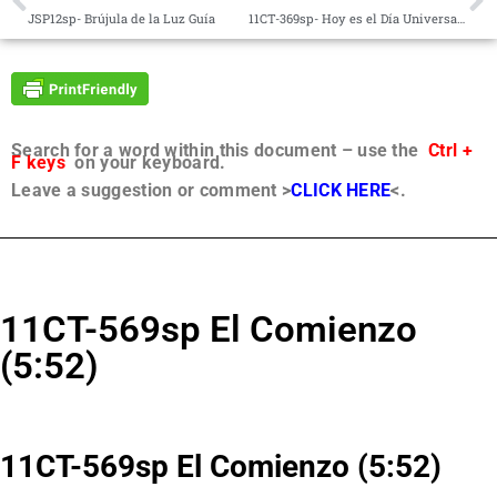
JSP12sp- Brújula de la Luz Guía
11CT-369sp- Hoy es el Día Universal del Ajustador del Pensamiento
Search for a word within this document – use the
Ctrl +
F keys
on your keyboard.
Leave a suggestion or comment >
CLICK HERE
<.
11CT-569sp El Comienzo
(5:52)
11CT-569sp El Comienzo (5:52)