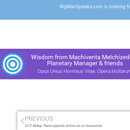
BigMacSpeaks.com is looking for
Wisdom from Machiventa Melchizede
Planetary Manager & friends
Opus Unius Hominus Vitae, Opera Multaru
PREVIOUS
11CT-434sp- Participación Activa en su Ascensión