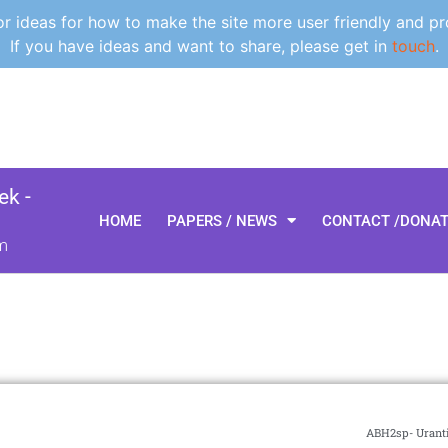
 ideas for how to make the site more user friendly and pr
If you have ideas and want to share, please get in
touch
.
k -
HOME
PAPERS / NEWS
CONTACT /DONA
m
ABH2sp- Uranti