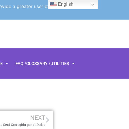
English
ovide a greater user experience.
TE
FAQ /GLOSSARY /UTILITIES
NEXT
a Será Corregida por el Padre