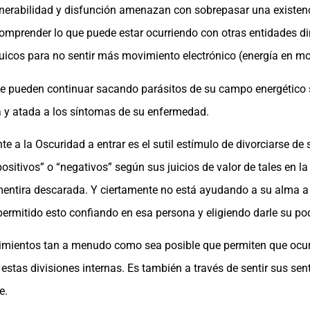
ulnerabilidad y disfunción amenazan con sobrepasar una existe
a comprender lo que puede estar ocurriendo con otras entidades
uicos para no sentir más movimiento electrónico (energía en mo
que pueden continuar sacando parásitos de su campo energético 
 y atada a los síntomas de su enfermedad.
e a la Oscuridad a entrar es el sutil estímulo de divorciarse de
sitivos” o “negativos” según sus juicios de valor de tales en la 
na mentira descarada. Y ciertamente no está ayudando a su alma 
permitido esto confiando en esa persona y eligiendo darle su pod
ntimientos tan a menudo como sea posible que permiten que ocu
estas divisiones internas. Es también a través de sentir sus s
e.