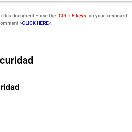
in this document – use the
Ctrl + F keys
on your keyboard.
 comment >
CLICK HERE
<.
scuridad
uridad