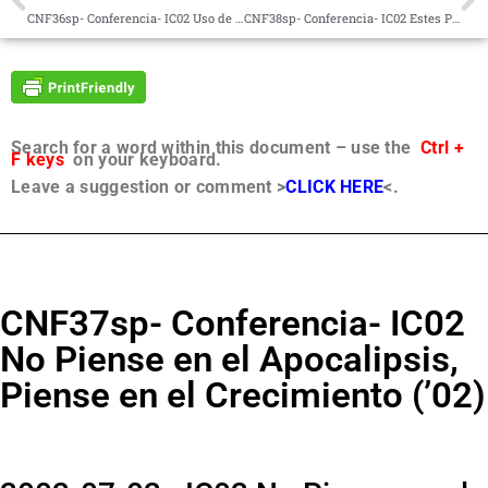
CNF36sp- Conferencia- IC02 Uso de la Mente del TR (’02)
CNF38sp- Conferencia- IC02 Estes Park, Apariencia de Jesús, Asuntos de Actualidad (’02)
Search for a word within this document – use the
Ctrl +
F keys
on your keyboard.
Leave a suggestion or comment >
CLICK HERE
<.
CNF37sp- Conferencia- IC02
No Piense en el Apocalipsis,
Piense en el Crecimiento (’02)