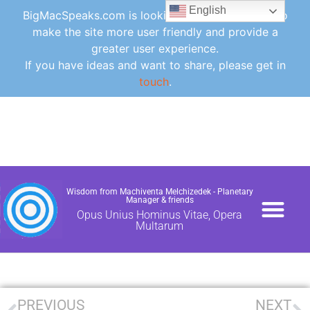
English
BigMacSpeaks.com is looking for ideas for how to
make the site more user friendly and provide a
greater user experience.
If you have ideas and want to share, please get in
touch
.
Wisdom from Machiventa Melchizedek - Planetary
Manager & friends
Opus Unius Hominus Vitae, Opera
Multarum
PAPERS / NEWS
CONTACT /DONA
FAQ /GLOSSARY /UTI
PREVIOUS
NEXT