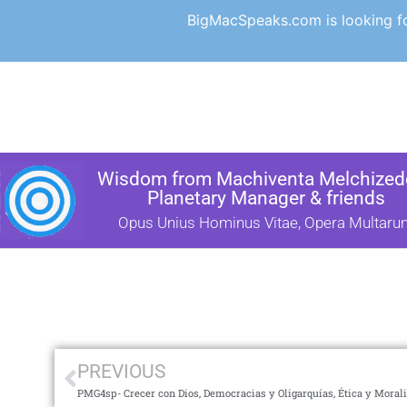
BigMacSpeaks.com is looking for
Wisdom from Machiventa Melchizede
Planetary Manager & friends
Opus Unius Hominus Vitae, Opera Multaru
PREVIOUS
PMG4sp- Crecer con Dios, Democracias y Oligarquías, Ética y Moral