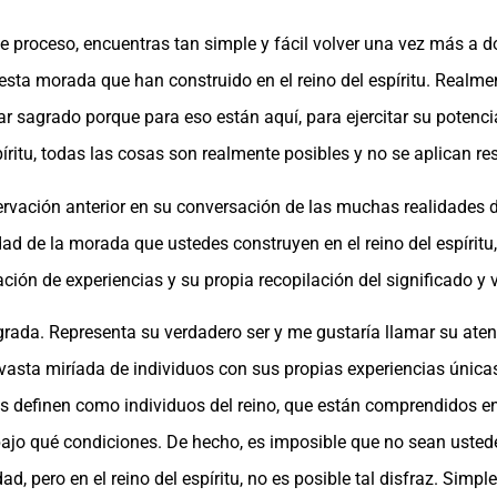
 proceso, encuentras tan simple y fácil volver una vez más a d
esta morada que han construido en el reino del espíritu. Realme
r sagrado porque para eso están aquí, para ejercitar su potencial
ritu, todas las cosas son realmente posibles y no se aplican res
rvación anterior en su conversación de las muchas realidades d
ad de la morada que ustedes construyen en el reino del espíritu
n de experiencias y su propia recopilación del significado y va
rada. Representa su verdadero ser y me gustaría llamar su atenc
asta miríada de individuos con sus propias experiencias únicas 
os definen como individuos del reino, que están comprendidos en 
bajo qué condiciones. De hecho, es imposible que no sean usted
ad, pero en el reino del espíritu, no es posible tal disfraz. Simp