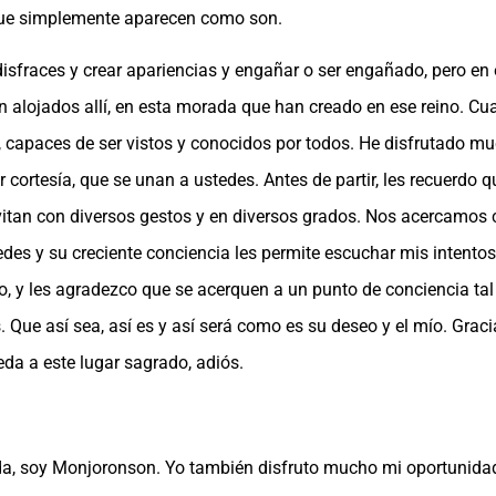
o que simplemente aparecen como son.
sfraces y crear apariencias y engañar o ser engañado, pero en el 
án alojados allí, en esta morada que han creado en ese reino. 
, capaces de ser vistos y conocidos por todos. He disfrutado m
cortesía, que se unan a ustedes. Antes de partir, les recuerdo q
nvitan con diversos gestos y en diversos grados. Nos acercamos
tedes y su creciente conciencia les permite escuchar mis intent
yo, y les agradezco que se acerquen a un punto de conciencia t
. Que así sea, así es y así será como es su deseo y el mío. Grac
eda a este lugar sagrado, adiós.
ida, soy Monjoronson. Yo también disfruto mucho mi oportunida