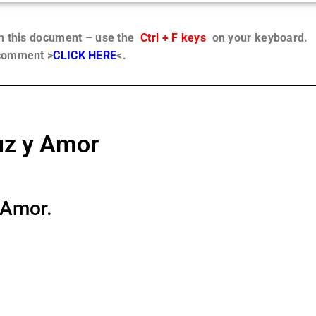
in this document – use the
Ctrl + F keys
on your keyboard.
 comment >
CLICK HERE
<.
uz y Amor
 Amor.