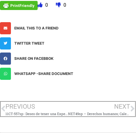
0
0
EMAIL THIS TO A FRIEND
TWITTER TWEET
SHARE ON FACEBBOK
WHATSAPP -SHARE DOCUMENT
PREVIOUS
NEXT
11CT-557sp- Deseo de tener una Experiencia Tangible.
NET49sp – Derechos humanos; Calentamiento Global; Mercados Financieros