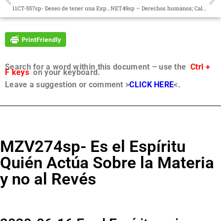
11CT-557sp- Deseo de tener una Experiencia Tangible.
NET49sp – Derechos humanos; Calentamiento Global; Mercados Financieros
Search for a word within this document – use the
Ctrl +
F keys
on your keyboard.
Leave a suggestion or comment >
CLICK HERE
<.
MZV274sp- Es el Espíritu
Quién Actúa Sobre la Materia
y no al Revés