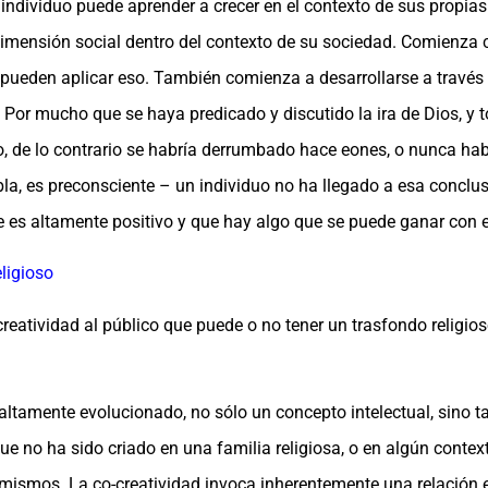
 individuo puede aprender a crecer en el contexto de sus propias 
 dimensión social dentro del contexto de su sociedad. Comienza
pueden aplicar eso. También comienza a desarrollarse a través
. Por mucho que se haya predicado y discutido la ira de Dios, y 
o, de lo contrario se habría derrumbado hace eones, o nunca habrí
la, es preconsciente – un individuo no ha llegado a esa conclus
e es altamente positivo y que hay algo que se puede ganar con e
ligioso
eatividad al público que puede o no tener un trasfondo religioso
o altamente evolucionado, no sólo un concepto intelectual, sino
ue no ha sido criado en una familia religiosa, o en algún context
 mismos. La co-creatividad invoca inherentemente una relación e