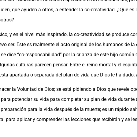
den, que ayuden a otros, a entender la co-creatividad. ¿Qué es 
sotros?
sico, y en el nivel más inspirado, la co-creatividad se produce 
 ser. Este es realmente el acto original de los humanos de la c
se dice “co-responsabilidad” por la crianza de este hijo común 
as culturas parecen pensar. Entre el reino mortal y el espiritua
stá apartada o separada del plan de vida que Dios le ha dado, 
hacer la Voluntad de Dios; se está pidiendo a Dios que revele o
os para potenciar su vida para completar su plan de vida durante 
preparación para la vida después de la muerte; es un rápido salt
l para aplicar y comprender las lecciones que recibirán y se le