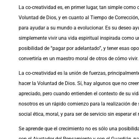
La co-creatividad es, en primer lugar, tan simple como c
Voluntad de Dios, y en cuanto al Tiempo de Corrección
para ayudar a su mundo a evolucionar. Es su deseo ayud
simplemente vivir una vida espiritual inspirada como u
posibilidad de “pagar por adelantado”, y tener esas op
convertiría en un maestro moral de otros de cómo vivir.
La co-creatividad es la unión de fuerzas, principalmente
hacer la Voluntad de Dios. Sí, hay algunos que no cre
apreciado, pero cuando entienden el contexto de su vi
nosotros es un rápido comienzo para la realización de s
social ética, moral, y para ser de servicio sin esperar e
Se aprende que el crecimiento no es sólo una posibilid
con el Ajustador del Pensamiento y con el Guardián, pa