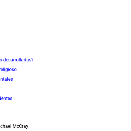
s desarrolladas?
religioso
entales
dentes
ichael McCray