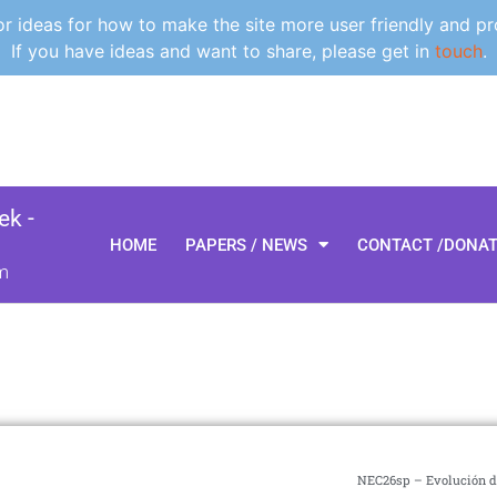
 ideas for how to make the site more user friendly and pr
If you have ideas and want to share, please get in
touch
.
k -
HOME
PAPERS / NEWS
CONTACT /DONA
m
NEC26sp – Evolución d