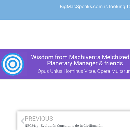
BigMacSpeaks.com is looking for
Wisdom from Machiventa Melchizede
Planetary Manager & friends
Opus Unius Hominus Vitae, Opera Multaru
PREVIOUS
NEC24sp- Evolución Consciente de la Civilización