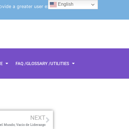
English
ovide a greater user experience.
TE
FAQ /GLOSSARY /UTILITIES
NEXT
el Mundo; Vacío de Liderazgo