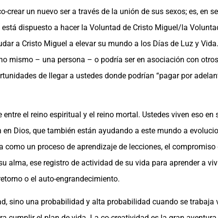
o-crear un nuevo ser a través de la unión de sus sexos; es, en s
, está dispuesto a hacer la Voluntad de Cristo Miguel/la Volunt
ar a Cristo Miguel a elevar su mundo a los Días de Luz y Vida.
no mismo – una persona – o podría ser en asociación con otros. 
ortunidades de llegar a ustedes donde podrían “pagar por adelan
 entre el reino espiritual y el reino mortal. Ustedes viven eso e
en en Dios, que también están ayudando a este mundo a evolucio
da como un proceso de aprendizaje de lecciones, el compromiso 
u alma, ese registro de actividad de su vida para aprender a vi
l retorno o el auto-engrandecimiento.
ad, sino una probabilidad y alta probabilidad cuando se trabaja
ra cumplir el plan de vida. La co-creatividad es la gran aventu