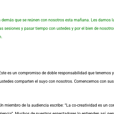
os demás que se reúnen con nosotros esta mañana. Les damos la
s sesiones y pasar tiempo con ustedes y por el bien de nosotr
n.
 Este es un compromiso de doble responsabilidad que tenemos y
o ustedes comparten el suyo con nosotros. Comencemos con sus
 miembro de la audiencia escribe: “La co-creatividad es un con
eriencia”. Muchos de nuestros espectadores lo entienden así, p