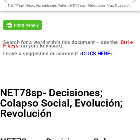
NET77sp- Nexo, Aprendizaje, Valores Fundamentales, Música
NET79sp- Mileniales; Una Nueva Cultura; Facilitación
Search for a word within this document – use the
Ctrl +
F keys
on your keyboard.
Leave a suggestion or comment >
CLICK HERE
<.
NET78sp- Decisiones;
Colapso Social, Evolución;
Revolución