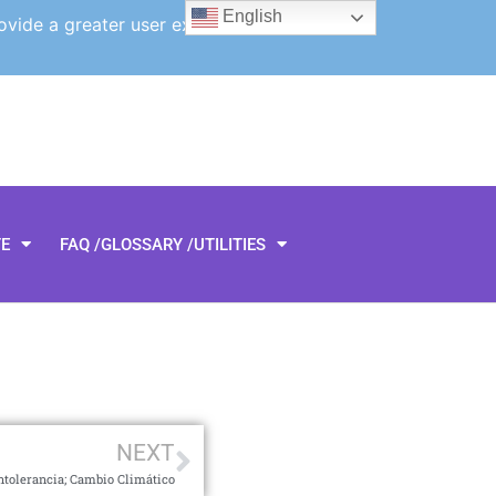
English
ovide a greater user experience.
TE
FAQ /GLOSSARY /UTILITIES
NEXT
Intolerancia; Cambio Climático