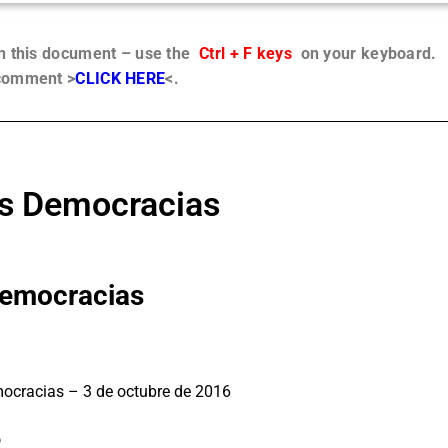
in this document – use the
Ctrl + F keys
on your keyboard.
 comment >
CLICK HERE
<.
as Democracias
Democracias
mocracias – 3 de octubre de 2016
p