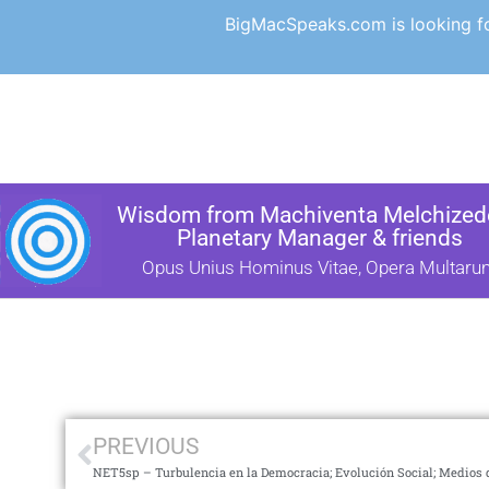
BigMacSpeaks.com is looking for
Wisdom from Machiventa Melchizede
Planetary Manager & friends
Opus Unius Hominus Vitae, Opera Multaru
PREVIOUS