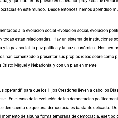
cada, y que habíamos puesto en espera los proyectos de evoluc
 democracias en este mundo. Desde entonces, hemos aprendido 
entados a la evolución social -evolución social, evolución polít
o, y todas están relacionadas. Hay un sistema de instituciones s
 y la paz social, la paz política y la paz económica. Nos hemo
otros han comenzado a presentar sus propias ideas sobre cómo p
de Cristo Miguel y Nebadonia, y con un plan en mente.
us operandi” para que los Hijos Creadores lleven a cabo los Día
se. En el caso de la evolución de las democracias políticament
se den cuenta de que una democracia es bastante delicada. Dond
ta el momento de alguna forma temprana de democracia, ese tip