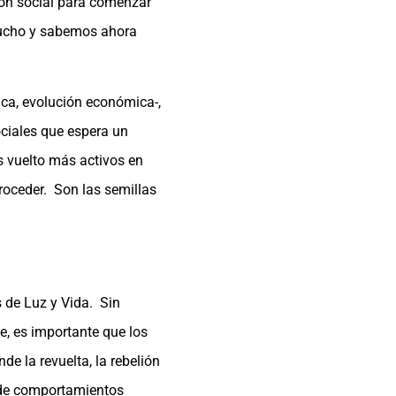
ión social para comenzar
mucho y sabemos ahora
ica, evolución económica-,
ociales que espera un
s vuelto más activos en
roceder. Son las semillas
s de Luz y Vida. Sin
e, es importante que los
e la revuelta, la rebelión
o de comportamientos