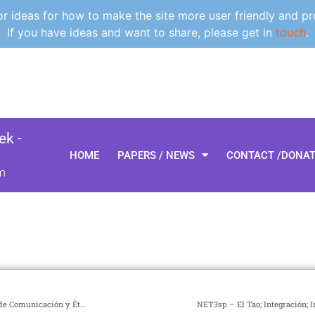
 ideas for how to make the site more user friendly and pr
If you have ideas and want to share, please get in
touch
.
k -
HOME
PAPERS / NEWS
CONTACT /DONA
m
NET5sp – Turbulencia en la Democracia; Evolución Social; Medios de Comunicación y Ética
NET3sp – El Tao; Integración; 